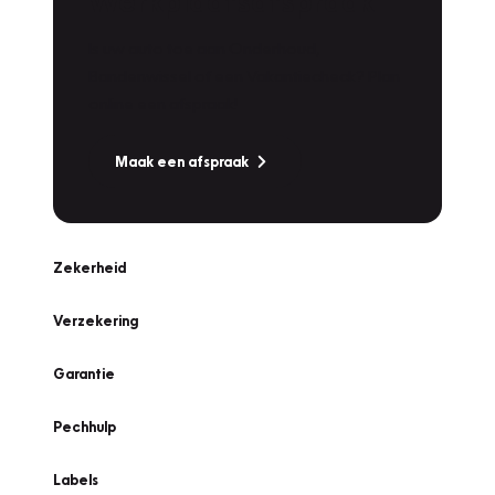
Werkplaatsafspraak
Is uw auto toe aan Onderhoud,
Bandenwissel of een Vakantiecheck? Plan
online een afspraak!
Maak een afspraak
Zekerheid
Verzekering
Garantie
Pechhulp
Labels