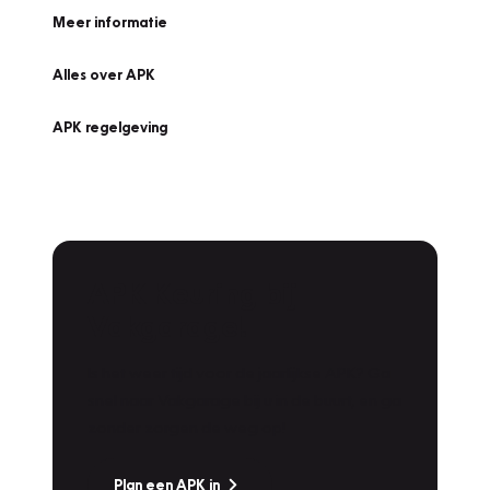
Meer informatie
Alles over APK
APK regelgeving
APK Keuring bij
Vakgarage!
Is het weer tijd voor de jaarlijkse APK? Ga
snel naar Vakgarage bij u in de buurt, en ga
zonder zorgen de weg op!
Plan een APK in