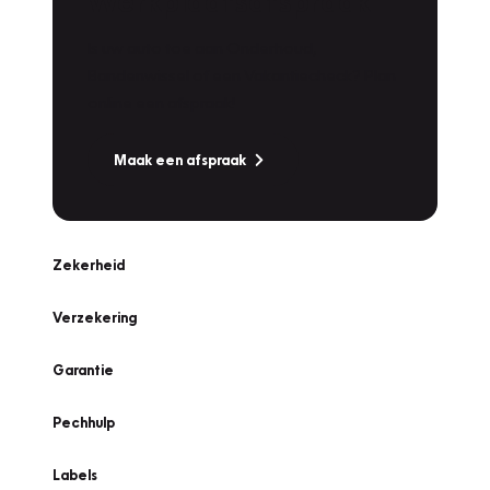
Werkplaatsafspraak
Is uw auto toe aan Onderhoud,
Bandenwissel of een Vakantiecheck? Plan
online een afspraak!
Maak een afspraak
Zekerheid
Verzekering
Garantie
Pechhulp
Labels