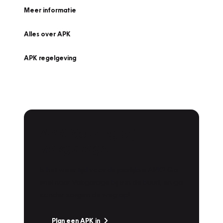
Meer informatie
Alles over APK
APK regelgeving
APK Keuring bij
Vakgarage!
Is het weer tijd voor de jaarlijkse APK? Ga
snel naar Vakgarage bij u in de buurt, en ga
zonder zorgen de weg op!
Plan een APK in