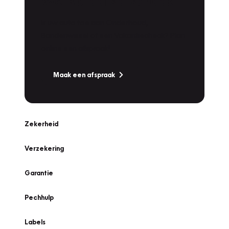
Werkplaatsafspraak
Is uw auto toe aan Onderhoud,
Bandenwissel of een Vakantiecheck? Plan
online een afspraak!
Maak een afspraak
Zekerheid
Verzekering
Garantie
Pechhulp
Labels