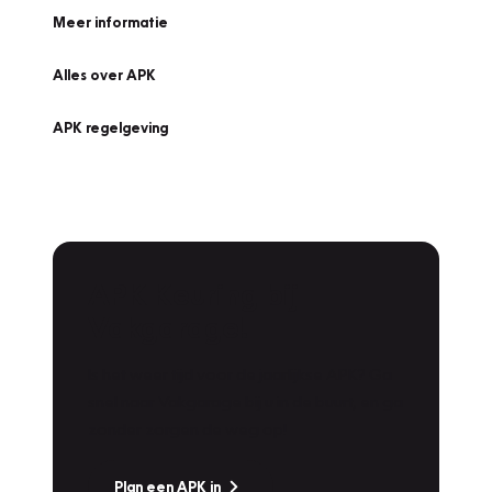
Meer informatie
Alles over APK
APK regelgeving
APK Keuring bij
Vakgarage!
Is het weer tijd voor de jaarlijkse APK? Ga
snel naar Vakgarage bij u in de buurt, en ga
zonder zorgen de weg op!
Plan een APK in