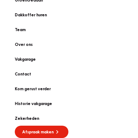
GroenGedaan
Dakkoffer huren
Team
Over ons
Vakgarage
Contact
Kom gerust verder
Historie vakgarage
Zekerheden
Afspraak maken