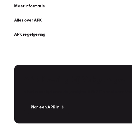
Meer informatie
Alles over APK
APK regelgeving
APK Keuring bij Vakgarage!
Is het weer tijd voor de jaarlijkse APK? Ga snel naar V
Plan een APK in