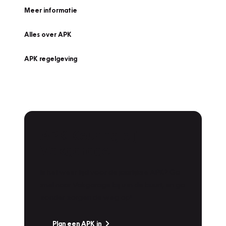
Meer informatie
Alles over APK
APK regelgeving
APK Keuring bij
Vakgarage!
Is het weer tijd voor de jaarlijkse APK? Ga
snel naar Vakgarage bij u in de buurt, en ga
zonder zorgen de weg op!
Plan een APK in