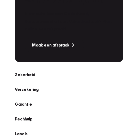
Werkplaatsafspraak
Is uw auto toe aan Onderhoud,
Bandenwissel of een Vakantiecheck? Plan
online een afspraak!
Maak een afspraak
Zekerheid
Verzekering
Garantie
Pechhulp
Labels